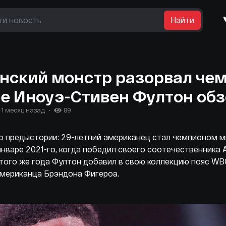
Найти
нский монстр разорвал чем
е Иноуэ-Стивен Фултон обз
1 месяц назад
89
 предыстории: 29-летний американец стал чемпионом м
нваре 2021-го, когда победил своего соотечественника 
того же года Фултон добавил в свою коллекцию пояс WBC
американца Брэндона Фигероа.