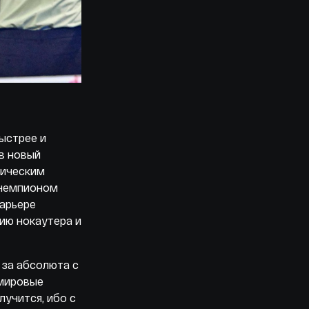
быстрее и
 в новый
ническим
 чемпионом
карьере
ию нокаутера и
 за абсолюта с
 мировые
лучится, ибо с