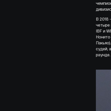
чемпион
дивизио
В 2018 
четыре 
IBF и W
Нонито 
Пакьяо)
судей, 
раунде.