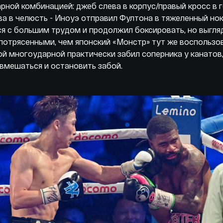
рной комбинацией: джеб слева в корпус/правый кросс в 
ва в челюсть - Иноуэ отправил Фултона в тяжеленный нок
я с большим трудом и продолжил боксировать, но выгля
потрясенными, чем японский «Монстр» тут же воспользов
й многоударной практически забил соперника у канатов,
вмешаться и остановить забой.