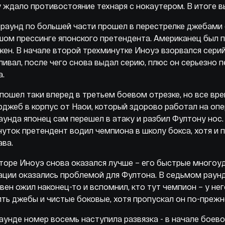
 ждало противостояние технаря с нокаутером. В итоге в
раунд по большей части прошел в перестрелке джебами 
ом прессинге японского претендента. Американец был 
ен. В начале второй трехминутке Иноуэ взорвался серий
ивал, после чего снова выдал серию, плюс он серьезно 
а.
пошел таки вперед в третьем боевом отрезке, но все вр
рджеб в корпус от Наои, который здорово работал на опе
аунда японец сам перешел в атаку и разбил Фултону нос.
уток претендент водил чемпиона в школу бокса, хотя и 
ава.
торе Иноуэ снова оказался лучше – его быстрые многоу
ции оказались проблемой для Фултона. В седьмом раунд
вен ожил наконец-то и вспомнил, кто тут чемпион – у нег
ть джебы и чистые боковые, хотя пропускал он по-прежн
раунде номер восемь наступила развязка - в начале боев