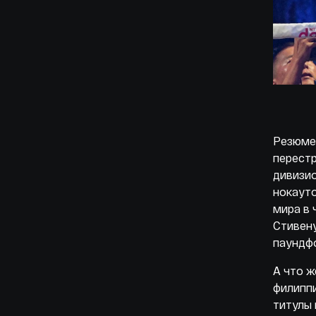
Резюме:
перестр
дивизио
нокауто
мира в 
Стивену
паундф
А что ж
филипп
титулы 