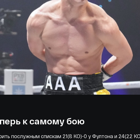
еперь к самому бою
рить послужным спискам 21(8 КО)-0 у Фултона и 24(22 КО