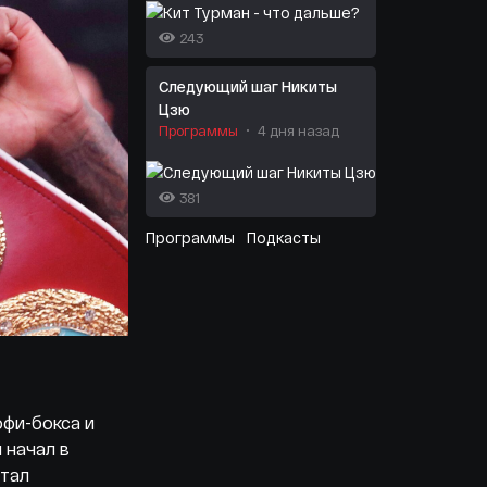
243
Следующий шаг Никиты
Цзю
Программы
4 дня назад
381
Программы
Подкасты
офи-бокса и
 начал в
стал