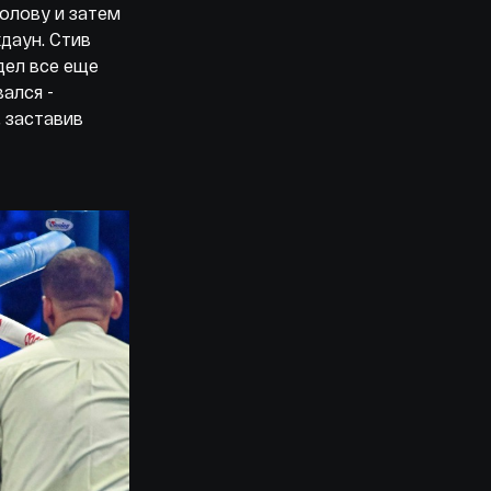
голову и затем
даун. Стив
дел все еще
ался -
 заставив