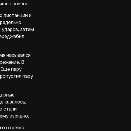
ышло эпично.
с дистанции и
предельно
 ударов, затем
переджебил
емя нарывался
режение. В
 Еще пару
пропустил пару
дарные
е казалось,
о стали
ему изрядно.
ого отрезка