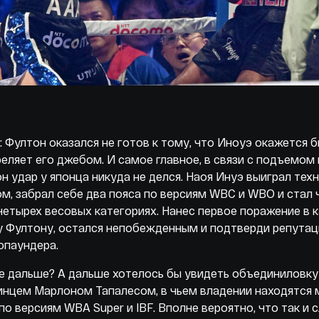
 Фултон оказался не готов к тому, что Иноуэ окажется 
еляет его джебом. И самое главное, в связи с подъемом
н удар у японца никуда не делся. Наоя Инуэ выиграл тех
м, забрал себе два пояса по версиям WBC и WBO и стал
четырех весовых категориях. Нанес первое поражение в 
 Фултону, остался непобежденным и подтверди репутац
опаундера.
е дальше? А дальше хотелось бы увидеть объединиловку
инцем Марлоном Тапалесом, в чьем владении находятся
по версиям WBA Super и IBF. Вполне вероятно, что так и с