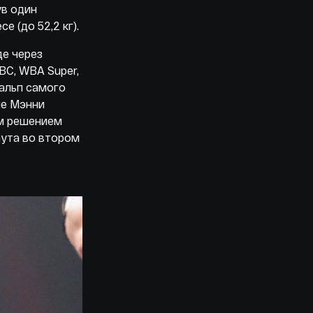
ув один
 (до 52,2 кг).
де через
BC, WBA Super,
кальп самого
ле Мэнни
ым решением
аута во втором