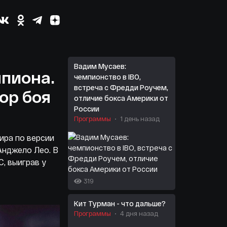
Вадим Мусаев:
пиона.
чемпионство в IBO,
встреча с Фредди Роучем,
ор боя
отличие бокса Америки от
России
Программы
1 день назад
ира по версии
Анджело Лео. В
, выиграв у
319
Кит Турман - что дальше?
Программы
4 дня назад