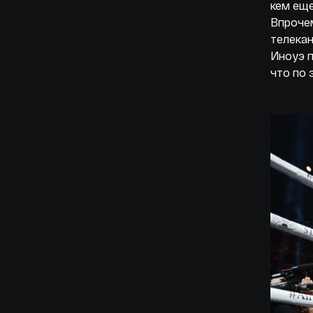
кем еще
Впрочем
телекан
Иноуэ п
что по 