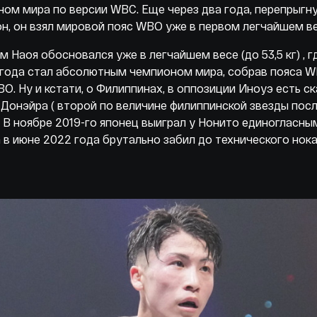
ом мира по версии WBC. Еще через два года, перепрыгн
н, он взял мировой пояс WBO уже в первом легчайшем весе
-м Наоя обосновался уже в легчайшем весе (до 53,5 кг) , г
года стал абсолютным чемпионом мира, собрав пояса W
BO. Ну и кстати, о Филиппинах, в оппозиции Иноуэ есть с
Донэйра ( второй по величине филиппинской звезды пос
. В ноябре 2019-го японец выиграл у Нонито единогласн
а в июне 2022 года брутально забил до технического нок