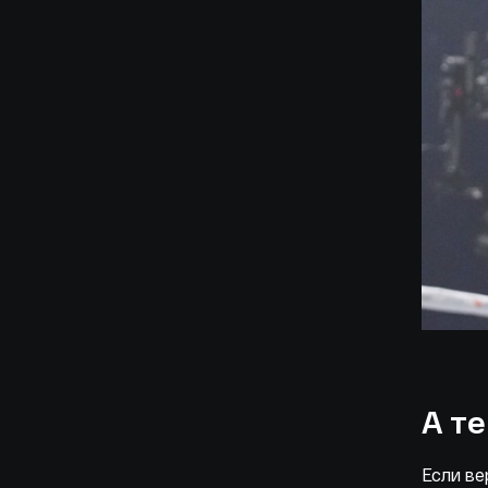
А т
Если ве