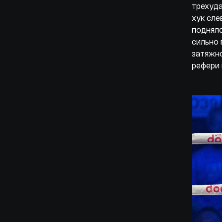
трехуда
хук сле
поднялс
сильно 
затяжно
рефери 