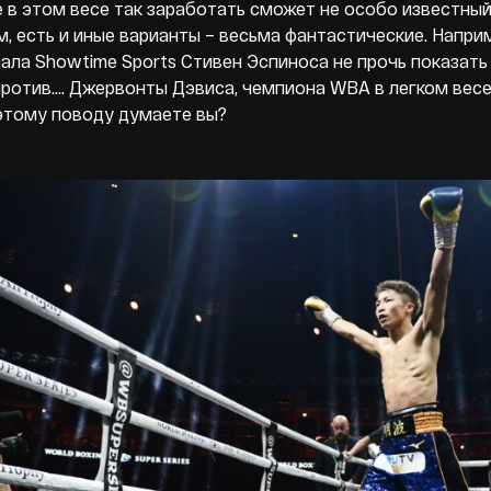
 в этом весе так заработать сможет не особо известны
, есть и иные варианты – весьма фантастические. Наприм
ала Showtime Sports Стивен Эспиноса не прочь показать
ротив…. Джервонты Дэвиса, чемпиона WBA в легком весе (д
этому поводу думаете вы?