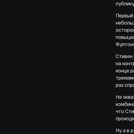
публику
Первый 
небольш
осторож
повыцел
Фултон
Cтивен 
на конт
конце р
трехмин
раз спр
На эква
комбина
что Сти
проходи
Ну а в 