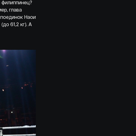
й филиппинец?
ер, глава
 поединок Наои
о 61,2 кг). А