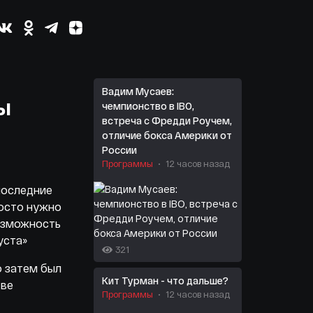
Вадим Мусаев:
ы
чемпионство в IBO,
встреча с Фредди Роучем,
отличие бокса Америки от
России
Программы
12 часов назад
последние
росто нужно
возможность
уста»
321
о затем был
Кит Турман - что дальше?
тве
Программы
12 часов назад