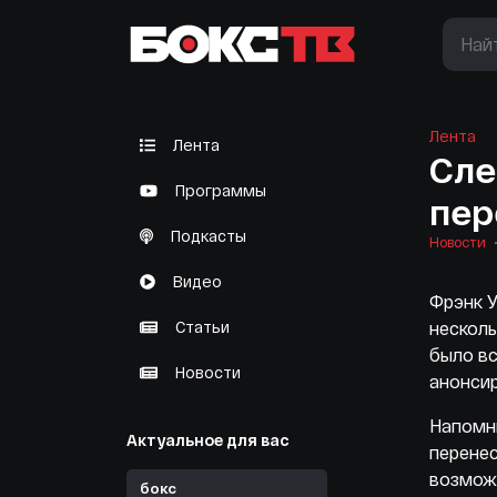
Лента
Лента
Сле
Программы
пер
Подкасты
Новости
Видео
Фрэнк У
Статьи
несколь
было вс
Новости
анонсир
Напомни
Актуальное для вас
перенес
возмож
бокс