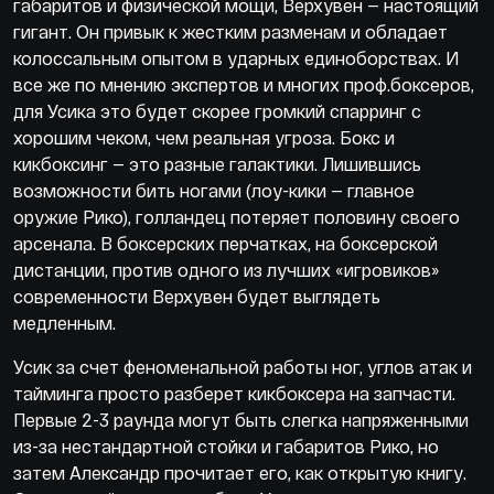
габаритов и физической мощи, Верхувен — настоящий
гигант. Он привык к жестким разменам и обладает
колоссальным опытом в ударных единоборствах. И
все же по мнению экспертов и многих проф.боксеров,
для Усика это будет скорее громкий спарринг с
хорошим чеком, чем реальная угроза. Бокс и
кикбоксинг — это разные галактики. Лишившись
возможности бить ногами (лоу-кики — главное
оружие Рико), голландец потеряет половину своего
арсенала. В боксерских перчатках, на боксерской
дистанции, против одного из лучших «игровиков»
современности Верхувен будет выглядеть
медленным.
Усик за счет феноменальной работы ног, углов атак и
тайминга просто разберет кикбоксера на запчасти.
Первые 2-3 раунда могут быть слегка напряженными
из-за нестандартной стойки и габаритов Рико, но
затем Александр прочитает его, как открытую книгу.