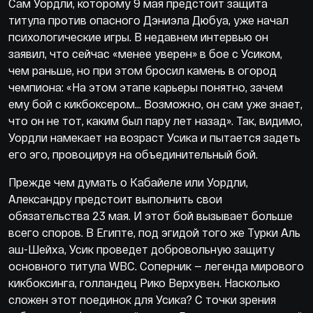
Сам Уордли, которому 9 мая предстоит защита
титула против опасного Дэниэла Дюбуа, уже начал
психологические игры. В недавнем интервью он
заявил, что сейчас «менее уверен» в бое с Усиком,
чем раньше, но при этом бросил камень в огород
чемпиона: «На этом этапе карьеры понятно, зачем
ему бой с кикбоксером... Возможно, он сам уже знает,
что он не тот, каким был пару лет назад». Так, видимо,
Уордли намекает на возраст Усика и пытается задеть
его эго, провоцируя на объединительный бой.
Прежде чем думать о Кабайеле или Уордли,
Александру предстоит выполнить свои
обязательства 23 мая. И этот бой вызывает больше
всего споров. В Египте, под эгидой того же Турки Аль
аш-Шейха, Усик проведет добровольную защиту
основного титула WBC. Соперник — легенда мирового
кикбоксинга, голландец Рико Верхувен. Насколько
сложен этот поединок для Усика? С точки зрения