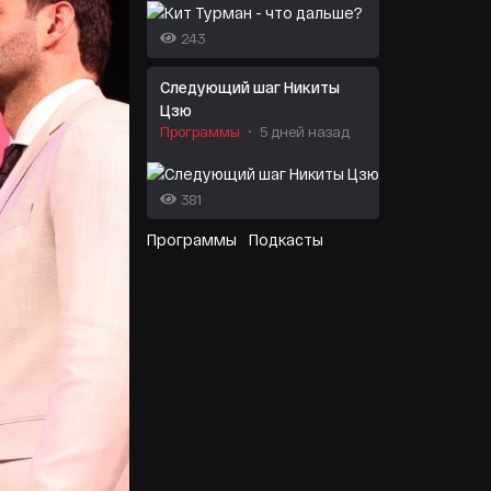
243
Следующий шаг Никиты
Цзю
Программы
5 дней назад
381
Программы
Подкасты