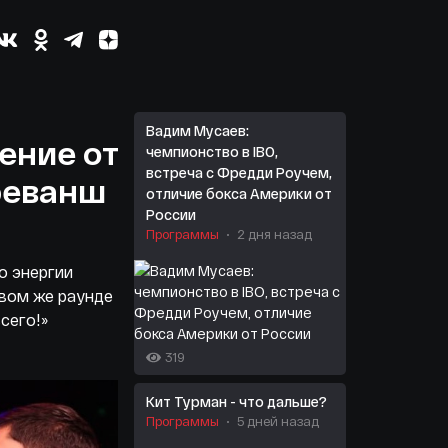
Вадим Мусаев:
ение от
чемпионство в IBO,
встреча с Фредди Роучем,
 реванш
отличие бокса Америки от
России
Программы
2 дня назад
о энергии
рвом же раунде
всего!»
319
Кит Турман - что дальше?
Программы
5 дней назад