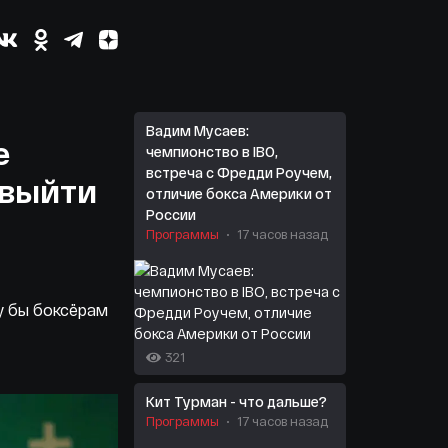
Вадим Мусаев:
е
чемпионство в IBO,
встреча с Фредди Роучем,
 выйти
отличие бокса Америки от
России
Программы
17 часов назад
у бы боксёрам
321
Кит Турман - что дальше?
Программы
17 часов назад