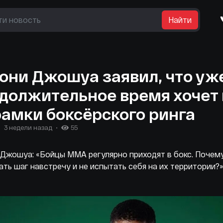
Найти
они Джошуа заявил, что уж
должительное время хочет
рамки боксёрского ринга
3 недели назад
55
Джошуа: «Бойцы ММА регулярно приходят в бокс. Почем
ать шаг навстречу и не испытать себя на их территории?»