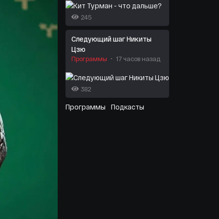
245
Следующий шаг Никиты
Цзю
Программы
17 часов назад
382
Программы
Подкасты