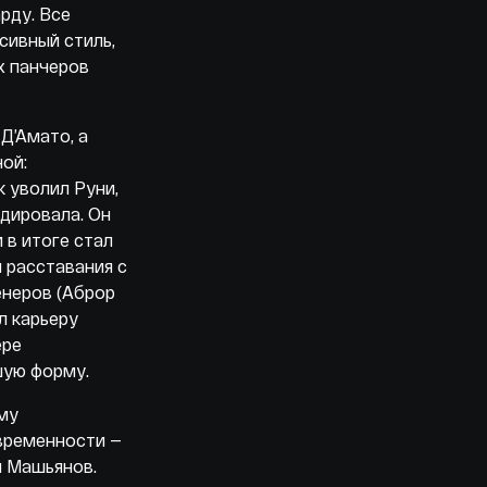
рду. Все
сивный стиль,
х панчеров
Д’Амато, а
ой:
к уволил Руни,
дировала. Он
 в итоге стал
и расставания с
енеров (Аброр
л карьеру
ере
учшую форму.
ому
временности —
й Машьянов.