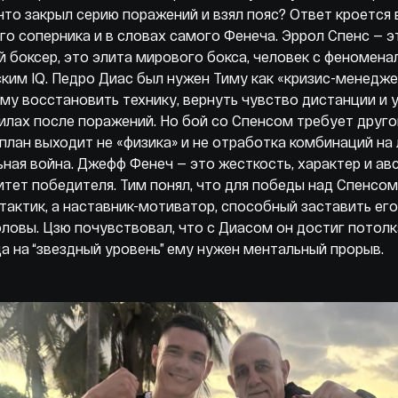
что закрыл серию поражений и взял пояс? Ответ кроется 
о соперника и в словах самого Фенеча. Эррол Спенс — э
 боксер, это элита мирового бокса, человек с феномен
ким IQ. Педро Диас был нужен Тиму как «кризис-менедже
му восстановить технику, вернуть чувство дистанции и 
илах после поражений. Но бой со Спенсом требует другог
план выходит не «физика» и не отработка комбинаций на 
ная война. Джефф Фенеч — это жесткость, характер и ав
тет победителя. Тим понял, что для победы над Спенсом
тактик, а наставник-мотиватор, способный заставить его
ловы. Цзю почувствовал, что с Диасом он достиг потолка
а на “звездный уровень” ему нужен ментальный прорыв.