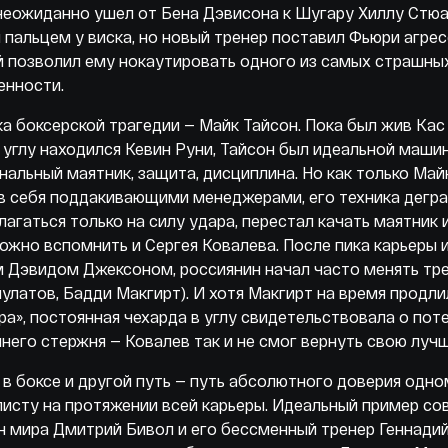
еожиданно ушел от Бена Дэвисона к Шугару Хиллу Стюа
 пальцем у виска, но новый тренер поставил Фьюри агрес
 позволил ему нокаутировать одного из самых страшны
менности.
а боксерской трагедии — Майк Тайсон. Пока был жив Кас 
 углу находился Кевин Руни, Тайсон был идеальной машин
альный маятник, защита, дисциплина. Но как только Май
в себя поддакивающими менеджерами, его техника дегра
лагаться только на силу удара, перестал качать маятник и
ожно вспомнить и Сергея Ковалева. После пика карьеры 
 Дэвидом Джексоном, россиянин начал часто менять тр
улатов, Бадди Макгирт). И хотя Макгирт на время продли
а», постоянная чехарда в углу свидетельствовала о пот
него стержня — Ковалев так и не смог вернуть свою л
 в боксе и другой путь — путь абсолютного доверия одн
исту на протяжении всей карьеры. Идеальный пример со
 мира Дмитрий Бивол и его бессменный тренер Геннади