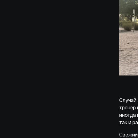
Случай 
тренер 
иногда 
так и р
Свежий