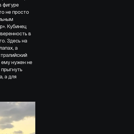
в фигуре
то не просто
альным
р». Кубинец
уверенность в
о. Здесь на
лапах, а
стралийский
 ему нужен не
 прыгнуть
, а для