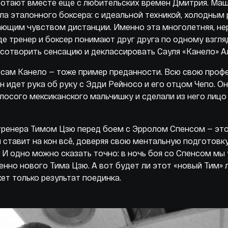
ботают вместе еще с любительских времен Дмитрия. Ма
ла эталонного боксера: с идеальной техникой, холодным
ающим чувством дистанции. Именно эта многолетняя, не
где тренер и боксер понимают друг друга по одному взгля
сотворить сенсацию и деклассировать Сауля «Канело» А
 сам Канело — тоже пример преданности. Всю свою про
н идет рука об руку с Эдди Рейносо и его отцом Чепо. Он
осого мексиканского мальчишку и сделали из него лицо
.
тренера Тимом Цзю перед боем с Эрролом Спенсом — эт
н ставит на кон всё, доверяя свою ментальную подготов
 И одно можно сказать точно: в ночь боя со Спенсом мы
нно нового Тима Цзю. А вот будет ли этот «новый Тим» 
ет только результат поединка.