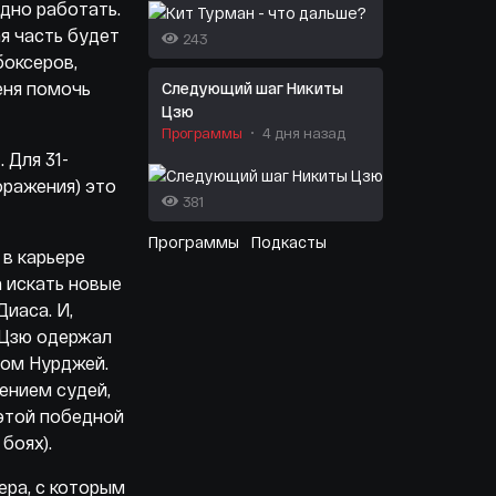
рдно работать.
я часть будет
243
боксеров,
еня помочь
Следующий шаг Никиты
Цзю
Программы
4 дня назад
 Для 31-
оражения) это
381
Программы
Подкасты
 в карьере
 искать новые
Диаса. И,
 Цзю одержал
сом Нурджей.
ением судей,
 этой победной
29 боях).
ера, с которым