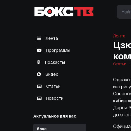
Лента
Лента
Цзю
Программы
ком
Подкасты
Статьи
Видео
Однако 
Статьи
интриг
Спенсом
Новости
кубинс
Дарси 
до этог
Актуальное для вас
Официал
бокс