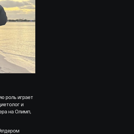
ую роль играет
диетолог и
ера на Олимп,
айлдером