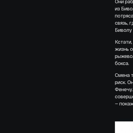
Они ра
из Биво
потряс
связь, 
Биволу 
Кстати,
жизнь о
рыжевол
бокса
Смена 
риск. О
Фенечу.
соверше
— покаж