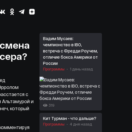
Вадим Мусаев:
 смена
чемпионство в IBO,
встреча с Фредди Роучем,
ксера?
отличие бокса Америки от
России
Программы
1 день назад
ред
Эрролом
расстается с
 Альтамурой и
319
неч, который
Кит Турман - что дальше?
Программы
4 дня назад
 комментируя