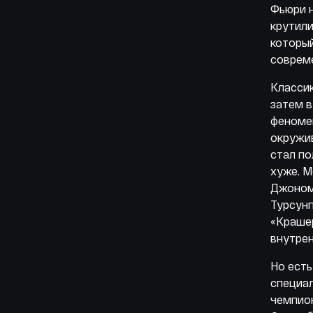
Фьюри н
крутили
который
совре
Классик
затем в
феномен
окружи
стал по
хуже. М
Джоном
Турсунп
«Крашер
внутрен
Но есть
специал
чемпион