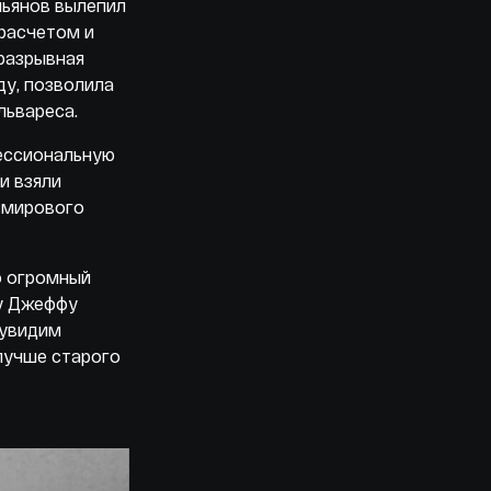
шьянов вылепил
 расчетом и
разрывная
ду, позволила
львареса.
фессиональную
и взяли
 мирового
о огромный
ку Джеффу
 увидим
лучше старого