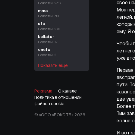
свое на
Новостей: 2317
Моя пер
mma
Новостей: 306
легкой,
ufc
которых
Новостей: 276
ему. Я 
bellator
Новостей: 17
Чтобы п
onefc
летнего
Новостей: 2
уже вто
Показать еще
Первая 
австрал
пути. Т
Реклама
О канале
казалос
Политика в отношении
две уве
файлов cookie
Более т
Тим зав
© «ООО «БОКС ТВ» 2026
волне о
И вот з