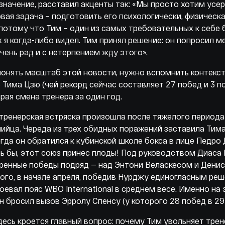
значение, расставил акценты так: «Мы просто хотим усе
вая задача – подготовить его психологически, физическа
 потому что Тим – один из самых требовательных к себе 
 я когда-либо видел. Тим принял решение: он попросил м
очень рад и с нетерпением жду этого».
онять масштаб этой новости, нужно вспомнить контекст.
 Тима Цзю (чей рекорд сейчас составляет 27 побед и 3 п
рая смена тренера за один год.
тренерская встряска произошла после тяжелого периода
ийца. Череда из трех обидных поражений заставила Тима
огда он обратился к кубинской школе бокса в лице Педро 
ь бы, этот союз принес плоды! Под руководством Диаса
ренные победы подряд — над Энтони Веласкесом и Дени
ого, в начале апреля, победив Нурджу единогласным реш
оевал пояс WBO International в среднем весе. Именно на
н бросил вызов Эрролу Спенсу (у которого 28 побед в 
десь кроется главный вопрос: почему Тим увольняет трен