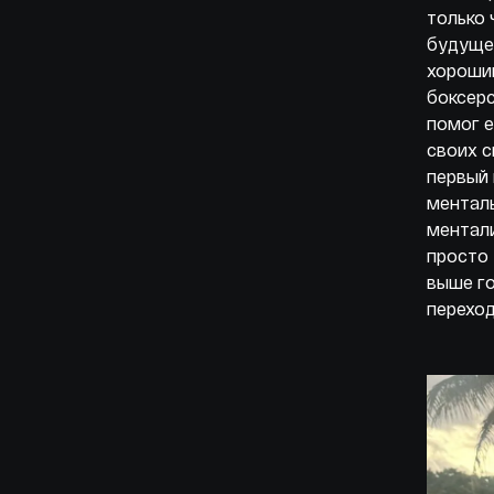
только 
будущег
хороший
боксерс
помог е
своих с
первый 
менталь
ментали
просто 
выше го
переход