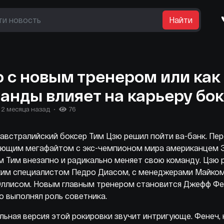
Найти
 с новым тренером или как
анды влияет на карьеру бо
2 месяца назад
76
австралийский боксер Тим Цзю решил пойти ва-банк. Пе
ующим мегафайтом с экс-чемпионом мира американцем 
 Тим внезапно и радикально меняет свою команду. Цзю 
ким специалистом Педро Диасом, с менеджерами Майком
Эллисом. Новым главным тренером становится Джефф Фе
о выполнял роль советника.
ьная версия этой рокировки звучит интригующе. Фенеч,